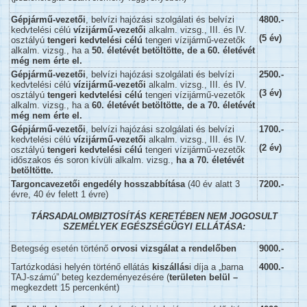
Gépjármű-vezetői
, belvízi hajózási szolgálati és belvízi
4800.-
kedvtelési célú
vízijármű-vezetői
alkalm. vizsg., III. és IV.
(5 év)
osztályú
tengeri kedvtelési célú
tengeri vízijármű-vezetők
alkalm. vizsg., ha a
50. életévét betöltötte, de a 60. életévét
még nem érte el.
Gépjármű-vezetői
, belvízi hajózási szolgálati és belvízi
2500.-
kedvtelési célú
vízijármű-vezetői
alkalm. vizsg., III. és IV.
(3 év)
osztályú
tengeri kedvtelési célú
tengeri vízijármű-vezetők
alkalm. vizsg., ha a
60. életévét betöltötte, de a 70. életévét
még nem érte el.
Gépjármű-vezetői
, belvízi hajózási szolgálati és belvízi
1700.-
kedvtelési célú
vízijármű-vezetői
alkalm. vizsg., III. és IV.
(2 év)
osztályú
tengeri kedvtelési célú
tengeri vízijármű-vezetők
időszakos és soron kívüli alkalm. vizsg.,
ha a 70. életévét
betöltötte.
Targoncavezetői engedély hosszabbítása
(40 év alatt 3
7200.-
évre, 40 év felett 1 évre)
TÁRSADALOMBIZTOSÍTÁS KERETÉBEN NEM JOGOSULT
SZEMÉLYEK EGÉSZSÉGÜGYI ELLÁTÁSA:
Betegség esetén történő
orvosi vizsgálat a rendelőben
9000.-
Tartózkodási helyén történő ellátás
kiszállás
i díja a „barna
4000.-
TAJ-számú” beteg kezdeményezésére (
területen belül –
megkezdett 15 percenként)