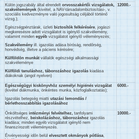
Külön jogszabály által elrendelt
orvosszakértői vizsgálatok,
12000.-
szakvélemények
(kivétel, a NAV-társadalombiztosítási-, v.
szociális kedvezményre való jogosultság céljából történő
vizsg.);
Egészségpénztárak, üzleti
biztosítók felkérésére
, jogászi
megkeresésre adott vizsgálatot is igénylő szakvélemény,
valamint minden
egyéb
vizsgálatot igénylő véleményezés;
Szakvélemény
ill. igazolás adása bíróság, rendőrség,
honvédség, illetve a páciens kérésére;
Külföldön munkát
vállalók egészségi alkalmassági
szakvéleménye
Külföldi tanuláshoz, táborozáshoz igazolás
kiadása
diákoknak (angol nyelven)
Egészségügyi kiskönyvhöz
személyi higiénés
vizsgálat
6000.-
(kivétel diákmunka, önkéntes munka, közfoglalkoztatás);
Igazolás betegség miatti
utazási lemondás /
bérlethosszabbítás igazolásához
Önköltséges
intézményi felvételhez,
tanfolyami
10000.-
részvételhez,
beiskolázáshoz, táborozáshoz
igazolás
kiadása; minden egyéb vizsgálatot igénylő nem
finanszírozott véleményezés.
Érvényességi időn belül
elvesztett okmányok pótlása
,