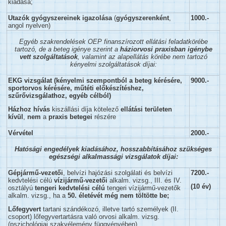
kiadása;
Utazók gyógyszereinek igazolása
(
gyógyszerenként
,
1000.-
angol nyelven)
Egyéb szakrendelések OEP finanszírozott ellátási feladatkörébe
tartozó, de a beteg igénye szerint a
háziorvosi praxisban
igénybe
vett szolgáltatások
, valamint az alapellátás körébe nem tartozó
kényelmi szolgáltatások díjai:
EKG vizsgálat (kényelmi szempontból a beteg kérésére,
9000.-
sportorvos kérésére, műtéti előkészítéshez,
szűrővizsgálathoz, egyéb célból)
Házhoz hívás
kiszállási díja kötelező
ellátási területen
kívül
,
nem
a
praxis betegei
részére
Vérvétel
2000.-
Hatósági engedélyek kiadásához, hosszabbításához szükséges
egészségi alkalmassági vizsgálatok díjai:
Gépjármű-vezetői
, belvízi hajózási szolgálati és belvízi
7200.-
kedvtelési célú
vízijármű-vezetői
alkalm. vizsg., III. és IV.
(10 év)
osztályú
tengeri kedvtelési célú
tengeri vízijármű-vezetők
alkalm. vizsg., ha a
50. életévét még nem töltötte be;
Lőfegyvert
tartani szándékozó, illetve tartó személyek (II.
csoport) lőfegyvertartásra való orvosi alkalm. vizsg.
(pszichológiai szakvélemény függvényében)