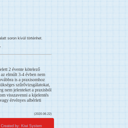
latt soron kívül történhet.
.
lett 2 évente kötelező
ik az elmúlt 3-4 évben nem
továbbra is a praxisomhoz
ükséges szűrővizsgálatokat,
eg nem jelenteket a praxisból
dom visszavenni a kijelentés
 vagy érvényes albérleti
(2020.06.22)
Created by: Kiwi System