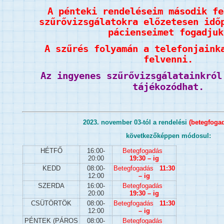
A pénteki rendeléseim második fe
szűrővizsgálatokra előzetesen idő
pácienseimet fogadjuk
A szűrés folyamán a telefonjaink
felvenni.
Az ingyenes szűrővizsgálatainkró
tájékozódhat.
2023. november 03-tól a rendelési
(betegfogad
következőképpen módosul:
HÉTFŐ
16:00-
Betegfogadás
20:00
19:30 – ig
KEDD
08:00-
Betegfogadás
11:30
12:00
– ig
SZERDA
16:00-
Betegfogadás
20:00
19:30 – ig
CSÜTÖRTÖK
08:00-
Betegfogadás
11:30
12:00
– ig
PÉNTEK (PÁROS
08:00-
Betegfogadás