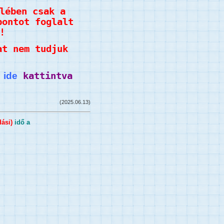
lében csak a
pontot foglalt
!
at nem tudjuk
l
ide
kattintva
(2025.06.13)
ási)
idő a