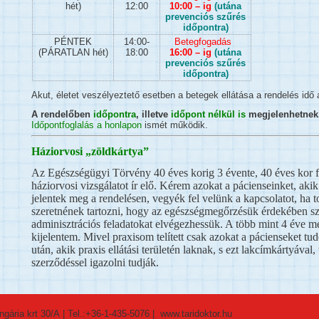
hét)
12:00
10:00 – ig
(utána
prevenciós szűrés
időpontra)
PÉNTEK
14:00-
Betegfogadás
(PÁRATLAN hét)
18:00
16:00 – ig
(utána
prevenciós szűrés
időpontra)
Akut, életet veszélyeztető esetben a betegek ellátása a rendelés idő a
A rendelőben
időpontra
, illetve
időpont nélkül
is
megjelenhetnek
Időpontfoglalás a honlapon
ismét működik.
Háziorvosi „zöldkártya”
Az Egészségügyi Törvény 40 éves korig 3 évente, 40 éves kor fe
háziorvosi vizsgálatot ír elő. Kérem azokat a pácienseinket, ak
jelentek meg a rendelésen, vegyék fel velünk a kapcsolatot, ha 
szeretnének tartozni, hogy az egészségmegőrzésük érdekében sz
adminisztrációs feladatokat elvégezhessük. A több mint 4 éve m
kijelentem. Mivel praxisom telített csak azokat a pácienseket tu
után, akik praxis ellátási területén laknak, s ezt lakcímkártyával,
szerződéssel igazolni tudják.
ngária krt 30/A
| Tel.:
+36-1-435-5076
| www.taridoktor.hu