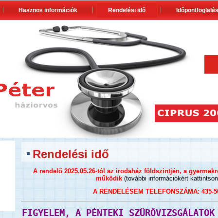
Hasznos információk
Rendelési idő
Időpontfoglalá
Rendelési idő
A
rendelő 2025.05.26-tól az irodaház földszintjén, a gyermekr
működik
(további információkért kattintso
A RENDELÉSEM TELEFONSZÁMA: 435-507
FIGYELEM, A PÉNTEKI SZŰRŐVIZSGÁLATOK