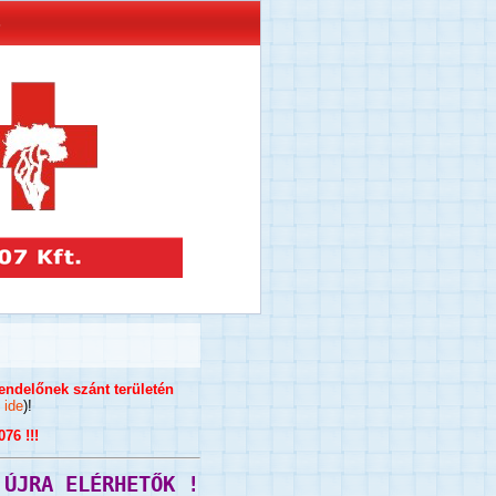
s
endelőnek szánt területén
n
ide
)!
6 !!!
 ÚJRA ELÉRHETŐK !