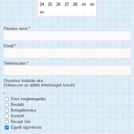
24
25
26
27
28
29
30
31
1
2
3
4
5
6
Páciens neve:
*
Email:*
Telefonszám:
*
Orvoshoz fordulás oka:
(Válasszon az alábbi lehetőségek közül!)
*
Friss megbetegedés
Beutaló
Betegállomány
Kontroll
Recept írás
Egyéb ügyintézés