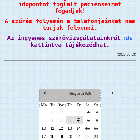
időpontot foglalt pácienseimet
fogadjuk!
A szűrés folyamán a telefonjainkat nem
tudjuk felvenni.
Az ingyenes szűrővizsgálatainkról
ide
kattintva tájékozódhat.
(2025.06.13)
August 2026
Mo
Tu
We
Th
Fr
Sa
Su
27
28
29
30
31
1
2
3
4
5
6
7
8
9
10
11
12
13
14
15
16
17
18
19
20
21
22
23