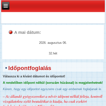
A mai dátum:
2026. augusztus 06.
32.hét
Időpontfoglalás
Válassza ki a kívánt dátumot és időpontot!
A rendelőben időpont nélkül (sorszám húzással) is megjelenhetnek!
Kérem, hogy egy időpontot egyszerre csak egy embernek foglaljanak le.
– Az állandó gyógyszereiket a nővér időpont nélkül felírja, kontroll
vizsgálatokra szóló beutalóikat is kiadja, ha csak ezekért