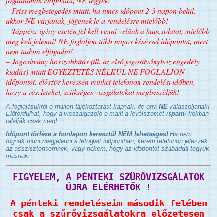
foglalnának időpontot, NE tegyék!
– Friss megbetegedés miatt, ha nincs időpont 2-3 napon belül,
akkor NE várjanak, jöjjenek le a rendelésre mielőbb!
– Táppénz igény esetén fel kell venni velünk a kapcsolatot, mielőbb
meg kell jelenni! NE foglaljon több napos késéssel időpontot, mert
nem tudom elfogadni!
– Jogosítvány hosszabbítás (ill. az első jogosítványhoz engedély
kiadás) miatt EGYEZTETÉS NÉLKÜL NE FOGLALJON
időpontot, először keressen minket telefonon rendelési időben,
hogy a részleteket, szükséges vizsgálatokat megbeszéljük!
A foglalásukról e-mailen tájékoztatást kapnak, de arra
NE
válaszoljanak!
Előfordulhat, hogy a visszaigazoló e-mailt a levélszemét /
spam
/ fiókban
találják csak meg!
Időpont törlése a honlapon keresztül NEM lehetséges!
Ha nem
fognak tudni megjelenni a lefoglalt időpontban, kérem telefonon jelezzék
az asszisztensemnek, vagy nekem, hogy az időpontot szabaddá tegyük
másnak.
FIGYELEM, A PÉNTEKI SZŰRŐVIZSGÁLATOK
ÚJRA ELÉRHETŐK !
A pénteki rendeléseim második felében
csak a szűrővizsgálatokra előzetesen