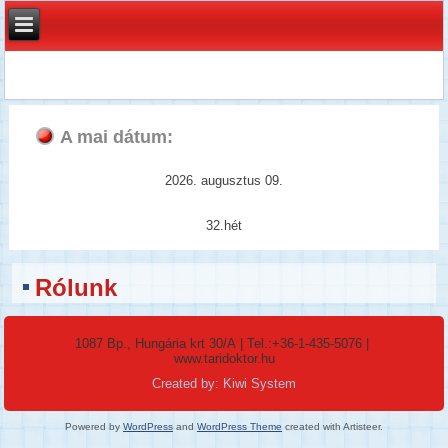
A mai dátum:
2026. augusztus 09.
32.hét
Rólunk
1087 Bp., Hungária krt 30/A
| Tel.:
+36-1-435-5076
|
www.taridoktor.hu
Created by: Kiwi System
Powered by
WordPress
and
WordPress Theme
created with Artisteer.