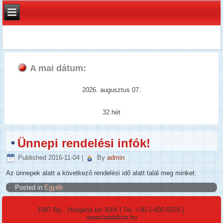
A mai dátum:
2026. augusztus 07.
32.hét
Ünnepi rendelési infók!
Published
2016-11-04
|
By
admin
Az ünnepek alatt a következő rendelési idő alatt talál meg minket.
Posted in
Egyéb
1087 Bp., Hungária krt 30/A
| Tel.:
+36-1-435-5076
|
www.taridoktor.hu