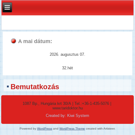
A mai dátum:
2026. augusztus 07.
32.hét
Bemutatkozás
1087 Bp., Hungária krt 30/A
| Tel.:
+36-1-435-5076
|
www.taridoktor.hu
Created by: Kiwi System
Powered by
WordPress
and
WordPress Theme
created with Artisteer.